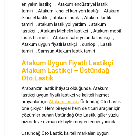
en yakın lastikçi
,
Atakum endüstriyel lastik
tamiri
,
Atakum ikinci el kamyon lastiği
,
Atakum
ikinci el lastik
,
atakum lastik
,
Atakum lastik
tamiri
,
atakum lastik yol yardım
,
atakum
lastikçi
,
Atakum Michelin lastikçi
,
Atakum mobil
lastik hizmeti
,
Atakum sahil yolunda lastikçi
,
Atakum uygun fiyatlı lastikçi
,
dunlop
,
Lastik
tamiri
,
Samsun Atakum lastik tamiri
Atakum Uygun Fiyatlı Lastikçi
Atakum Lastikçi – Üstündağ
Oto Lastik
Arabanızın lastik ihtiyacı olduğunda, Atakum
lastikçi uygun fiyatlı lastikçi ve kaliteli hizmet
arayanlar için
Atakum lastikçi
Üstündağ Oto Lastik
öne çıkıyor. Hem bireysel hem de ticari araçlar için
çözümler sunan Üstündağ Oto Lastik, güler yüzlü
hizmeti ve uzman ekibiyle müşterilerinin yanında.
Üstündağ Oto Lastik, kaliteli markaları uygun