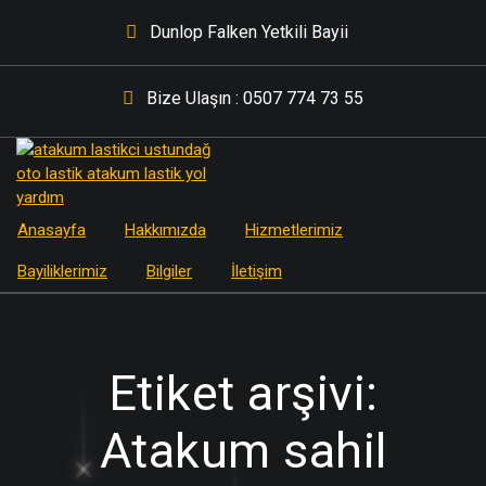
İçeriğe
Dunlop Falken Yetkili Bayii
geç
Bize Ulaşın : 0507 774 73 55
Anasayfa
Hakkımızda
Hizmetlerimiz
Bayiliklerimiz
Bilgiler
İletişim
Etiket arşivi:
Atakum sahil